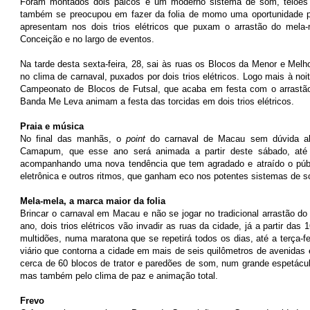
Foram montados dois palcos e um moderno sistema de som, telões e
também se preocupou em fazer da folia de momo uma oportunidade pa
apresentam nos dois trios elétricos que puxam o arrastão do mela
Conceição e no largo de eventos.
Na tarde desta sexta-feira, 28, sai às ruas os Blocos da Menor e Melho
no clima de carnaval, puxados por dois trios elétricos. Logo mais à noit
Campeonato de Blocos de Futsal, que acaba em festa com o arrastã
Banda Me Leva animam a festa das torcidas em dois trios elétricos.
Praia e música
No final das manhãs, o
point
do carnaval de Macau sem dúvida al
Camapum, que esse ano será animada a partir deste sábado, até 
acompanhando uma nova tendência que tem agradado e atraído o públi
eletrônica e outros ritmos, que ganham eco nos potentes sistemas de 
Mela-mela, a marca maior da folia
Brincar o carnaval em Macau e não se jogar no tradicional arrastão d
ano, dois trios elétricos vão invadir as ruas da cidade, já a partir das
multidões, numa maratona que se repetirá todos os dias, até a terça-fe
viário que contorna a cidade em mais de seis quilômetros de avenidas 
cerca de 60 blocos de trator e paredões de som, num grande espetácu
mas também pelo clima de paz e animação total.
Frevo