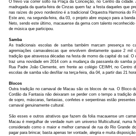
O frevo vai correr solto na Praça da Conceição, no Centro da cidade. 
madrugada da quarta-feira de Cinzas quem faz a festa daqueles que pref
nas raízes do povo nordestino é a tradicional Orquestra Harmonia do F
Este ano, na segunda-feira, dia 03, o projeto abre espaço para a band
Neto, sendo este último, macauense da gema com talento reconhecido e
de música que participou.
Samba
As tradicionais escolas de samba também marcam presença no car
agremiações carnavalescas que envolvem diretamente quase 2 mil
tradição que atravessa décadas na festa de momo da capital do sal. O
traz uma novidade em 2014 com a mudança da passarela do samba pa
Rua Padre João Clemente, em frente ao colégio CEIMH, no Centro 
escolas de samba vão desfilar na terça-feira, dia 04, a partir das 21 hor
Blocos
Outra tradição no carnaval de Macau são os blocos de rua. O Bloco da
Cordão da Fantasia não deixaram se perder com o tempo a tradição do
de sopro, máscaras, fantasias, confetes e serpentinas estão presentes
carnaval genuinamente cultural.
São esses e outros atrativos que fazem da folia macauense um carnava
Macau é mergulhar de verdade num um universo Multicultural, numa fes
considerado como o maior e melhor carnaval de rua do Rio Grande do
pagar para brincar, basta apenas ter vontade, alegria e muita disposição