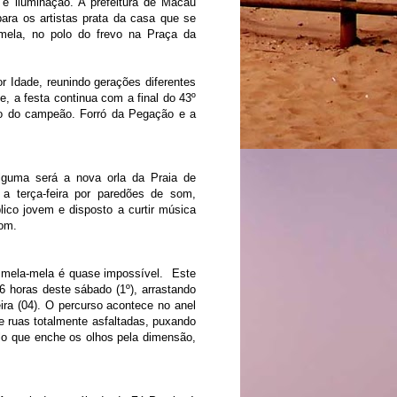
 iluminação. A prefeitura de Macau
ra os artistas prata da casa que se
-mela, no polo do frevo na Praça da
r Idade, reunindo gerações diferentes
e, a festa continua com a final do 43º
o do campeão. Forró da Pegação e a
guma será a nova orla da Praia de
a terça-feira por paredões de som,
co jovem e disposto a curtir música
som.
o mela-mela é quase impossível.
Este
 16 horas deste sábado (1º), arrastando
ira (04). O percurso acontece no anel
e ruas totalmente asfaltadas, puxando
lo que enche os olhos pela dimensão,