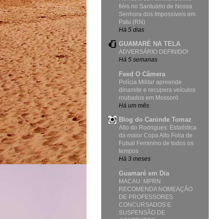
fiéis no Santuário de Nossa
Senhora dos Impossíveis em
Patu (RN)
Há 5 dias
GUAMARÉ NA TELA
ADVERSÁRIO DEFINIDO!
Há 5 semanas
Feed O Câmera
Polícia Militar apreende
dinamite e recupera veículos
roubados em Mossoró
Há um mês
Blog do Caninde Tomaz
Alto do Rodrigues: Estatística
da maior Copa Alto Folia de
Futsal Feminino de todos os
tempos
Há 3 meses
Guamaré em Dia
MACAU: MPRN
RECOMENDA NOMEAÇÃO
DE PROFESSORES
CONCURSADOS E
SUSPENSÃO DE