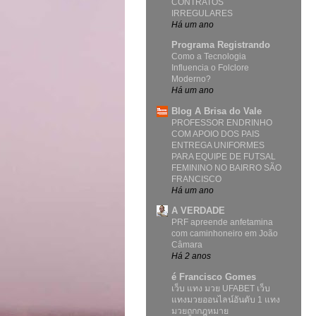
CONTRATOS
IRREGULARES
Há um ano
Programa Registrando
Como a Tecnologia
Influencia o Folclore
Moderno?
Há um ano
Blog A Brisa do Vale
PROFESSOR ENDRINHO
COM APOIO DOS PAIS
ENTREGA UNIFORMES
PARA EQUIPE DE FUTSAL
FEMININO NO BAIRRO SÃO
FRANCISCO
Há um ano
A VERDADE
PRF apreende anfetamina
com caminhoneiro em João
Câmara
Há 2 anos
é Francisco Gomes
เว็บ แทง มวย UFABET เว็บ
แทงมวยออนไลน์อันดับ 1 แทง
มวยถูกกฎหมาย