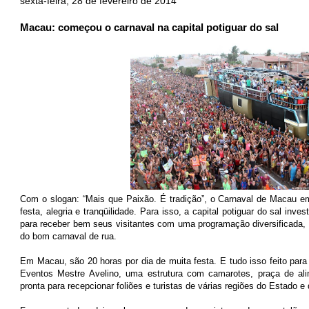
sexta-feira, 28 de fevereiro de 2014
Macau: começou o carnaval na capital potiguar do sal
Com o slogan: “Mais que Paixão. É tradição”, o Carnaval de Macau 
festa, alegria e tranqüilidade. Para isso, a capital potiguar do sal inve
para receber bem seus visitantes com uma programação diversificada, 
do bom carnaval de rua.
Em Macau, são 20 horas por dia de muita festa. E tudo isso feito para
Eventos Mestre Avelino, uma estrutura com camarotes, praça de al
pronta para recepcionar foliões e turistas de várias regiões do Estado e 