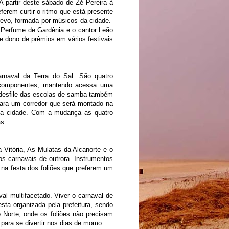
A partir deste sábado de Zé Pereira à
erem curtir o ritmo que está presente
revo, formada por músicos da cidade.
a Perfume de Gardênia e o cantor Leão
 dono de prêmios em vários festivais
naval da Terra do Sal. São quatro
 componentes, mantendo acessa uma
 desfile das escolas de samba também
ra um corredor que será montado na
da cidade. Com a mudança as quatro
as.
 Vitória, As Mulatas da Alcanorte e o
s carnavais de outrora. Instrumentos
 na festa dos foliões que preferem um
l multifacetado. Viver o carnaval de
ta organizada pela prefeitura, sendo
 Norte, onde os foliões não precisam
 para se divertir nos dias de momo.