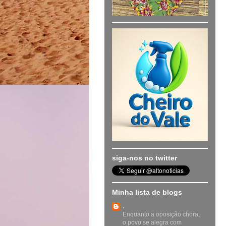
siga-nos no twitter
Minha lista de blogs
.
Enquanto a oposição chora,
o povo se alegra com