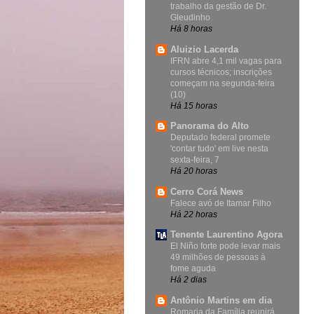
trabalho da gestão de Dr.
Gleudinho
Há 8 horas
Aluizio Lacerda
IFRN abre 4,1 mil vagas para
cursos técnicos; inscrições
começam na segunda-feira
(10)
Há 15 horas
Panorama do Alto
Deputado federal promete
'contar tudo' em live nesta
sexta-feira, 7
Há 20 horas
Cerro Corá News
Falece avó de Itamar Filho
Há 22 horas
Tenente Laurentino Agora
El Niño forte pode levar mais
49 milhões de pessoas à
fome aguda
Há 2 dias
Antônio Martins em dia
Romaria da Família reunirá