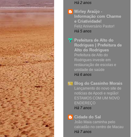
Há 2 anos
Mirley Araújo -
Informação com Charme
e Criatividade!
Feliz Aniversário Pastor!
Há 5 anos
Prefeitura de Alto do
Rodrigues | Prefeitura de
Alto do Rodrigues
Prefeitura de Alto do
Rodrigues investe em
restauração de escolas e
unidade de saúde
Há 6 anos
Blog do Cassinho Morais
Lançamento do novo site de
notícias de Apodi e região!
ESTAMOS COM UM NOVO
ENDEREÇO
Há 7 anos
Cidade do Sal
João Maia caminha pelo
calcadão no centro de Macau
Há 7 anos