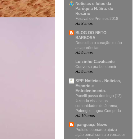
Notícias e fotos da
Paróquia N. Sra. do
Rosário
Festival de Prêmios 2018
Há 8 anos
BLOG DO NETO
BARBOSA
Deus olha o coração, e não
as aparências
Há 9 anos
Luizinho Cavalcante
Conversa pra boi dormir
Há 9 anos
SPP Notícias - Notícias,
Esporte e
Entretenimento.
Pacelli passa domingo (12)
fazendo visitas nas
comunidades de Jurema,
Potengi e Lagoa Comprida
Há 10 anos
Ipanguaçu News
Prefeito Leonardo ajuíza
ação penal contra o vereador