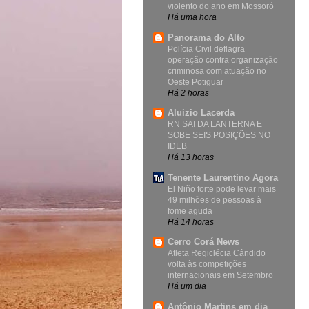
violento do ano em Mossoró
Há uma hora
Panorama do Alto
Polícia Civil deflagra
operação contra organização
criminosa com atuação no
Oeste Potiguar
Há 2 horas
Aluizio Lacerda
RN SAI DA LANTERNA E
SOBE SEIS POSIÇÕES NO
IDEB
Há 13 horas
Tenente Laurentino Agora
El Niño forte pode levar mais
49 milhões de pessoas à
fome aguda
Há 14 horas
Cerro Corá News
Atleta Regiclécia Cândido
volta às competições
internacionais em Setembro
Há um dia
Antônio Martins em dia