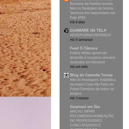
Romaria da Família reunirá
fiéis no Santuário de Nossa
Senhora dos Impossíveis em
Patu (RN)
Há 4 dias
GUAMARÉ NA TELA
ADVERSÁRIO DEFINIDO!
Há 5 semanas
Feed O Câmera
Polícia Militar apreende
dinamite e recupera veículos
roubados em Mossoró
Há um mês
Blog do Caninde Tomaz
Alto do Rodrigues: Estatística
da maior Copa Alto Folia de
Futsal Feminino de todos os
tempos
Há 3 meses
Guamaré em Dia
MACAU: MPRN
RECOMENDA NOMEAÇÃO
DE PROFESSORES
CONCURSADOS E