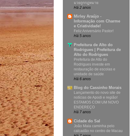
มวยถูกกฎหมาย
Há 2 anos
Mirley Araújo -
Informação com Charme
e Criatividade!
Feliz Aniversário Pastor!
Há 5 anos
Prefeitura de Alto do
Rodrigues | Prefeitura de
Alto do Rodrigues
Prefeitura de Alto do
Rodrigues investe em
restauração de escolas e
unidade de saúde
Há 6 anos
Blog do Cassinho Morais
Lançamento do novo site de
notícias de Apodi e região!
ESTAMOS COM UM NOVO
ENDEREÇO
Há 7 anos
Cidade do Sal
João Maia caminha pelo
calcadão no centro de Macau
Há 7 anos