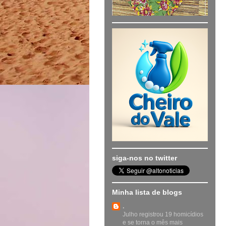
siga-nos no twitter
Minha lista de blogs
.
Julho registrou 19 homicídios
e se torna o mês mais