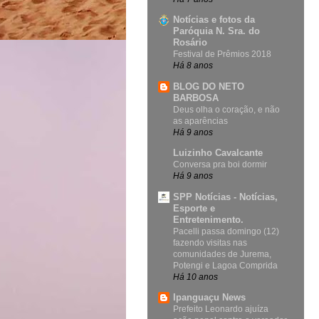
Notícias e fotos da
Paróquia N. Sra. do
Rosário
Festival de Prêmios 2018
Há 8 anos
BLOG DO NETO
BARBOSA
Deus olha o coração, e não
as aparências
Há 9 anos
Luizinho Cavalcante
Conversa pra boi dormir
Há 9 anos
SPP Notícias - Notícias,
Esporte e
Entretenimento.
Pacelli passa domingo (12)
fazendo visitas nas
comunidades de Jurema,
Potengi e Lagoa Comprida
Há 10 anos
Ipanguaçu News
Prefeito Leonardo ajuíza