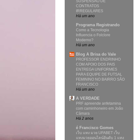
SUSPENSÃO DE
CONTRATOS
IRREGULARES
Há um ano
Programa Registrando
Como a Tecnologia
Influencia o Folclore
Moderno?
Há um ano
Blog A Brisa do Vale
PROFESSOR ENDRINHO
COM APOIO DOS PAIS
ENTREGA UNIFORMES
PARA EQUIPE DE FUTSAL
FEMININO NO BAIRRO SÃO
FRANCISCO
Há um ano
A VERDADE
PRF apreende anfetamina
com caminhoneiro em João
Câmara
Há 2 anos
é Francisco Gomes
เว็บ แทง มวย UFABET เว็บ
แทงมวยออนไลน์อันดับ 1 แทง