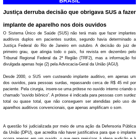
BRASIL
Justiça derruba decisão que obrigava SUS a fazer
implante de aparelho nos dois ouvidos
O Sistema Único de Saúde (SUS) não terá mais que fazer implantes
auditivos duplos em pacientes surdos, segundo havia determinado a
Justiça Federal do Rio de Janeiro em outubro. A decisão do juiz de
primeiro grau, que atingia todo o país, foi revista em dezembro pelo
Tribunal Regional Federal da 2ª Região (TRF2), mas a informação foi
divulgada apenas hoje (2) pela Advocacia-Geral da União (AGU).
Desde 2000, o SUS vem custeando implante auditivo, em apenas um
dos ouvidos, para pessoas surdas, repassando cerca de R$ 45 mil por
paciente. Pela cirurgia, insere-se uma prótese no ouvido interno criando o
chamado “ouvido biônico”. A prótese é indicada para pessoas com surdez
total ou quase total, que não conseguem ser atendidas pelo uso de
aparelhos auditivos convencionais, que apenas amplificam o som.
A questão foi judicializada por meio de uma ação da Defensoria Pública
da União (DPU), que acredita não haver justificativa para que o implante
ocorra apenas em um ouvido, o que gera prejuízos à plena audição e à