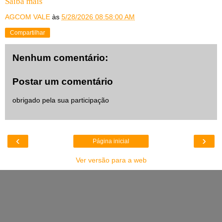
Saiba mais
AGCOM VALE
às
5/28/2026 08:58:00 AM
Compartilhar
Nenhum comentário:
Postar um comentário
obrigado pela sua participação
‹
›
Página inicial
Ver versão para a web