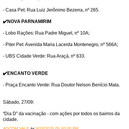
- ⁠Casa Pet: Rua Luiz Jerônimo Bezerra, nº 265.
✔️NOVA PARNAMIRIM
- Lobo Rações: Rua Padre Miguel, nº 10A;
- ⁠Piter Pet: Avenida Maria Lacerda Montenegro, nº 566A;
- ⁠UBS Cidade Verde: Rua Araçá, nº 633.
✔️ENCANTO VERDE
- Praça Encanto Verde: Rua Doutor Nelson Benício Mata.
Sábado, 27/09:
“Dia D” da vacinação - com ações por todos os bairros da
cidade.
AGCOM VALE
às
9/15/2025 05:40:00 PM