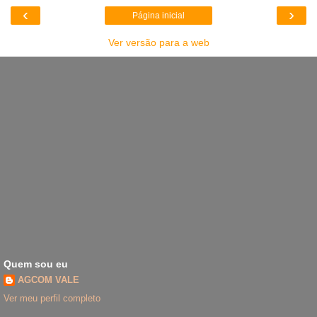
‹
›
Página inicial
Ver versão para a web
Quem sou eu
AGCOM VALE
Ver meu perfil completo