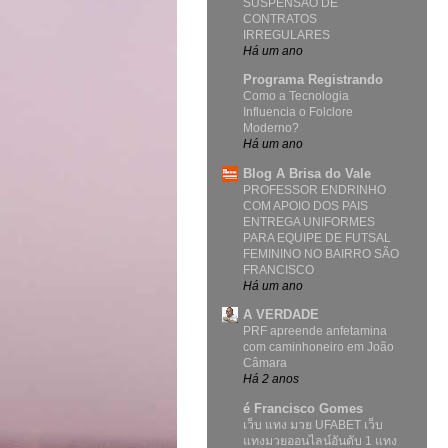
SUSPENSÃO DE
CONTRATOS
IRREGULARES
Há um ano
Programa Registrando
Como a Tecnologia
Influencia o Folclore
Moderno?
Há um ano
Blog A Brisa do Vale
PROFESSOR ENDRINHO
COM APOIO DOS PAIS
ENTREGA UNIFORMES
PARA EQUIPE DE FUTSAL
FEMININO NO BAIRRO SÃO
FRANCISCO
Há um ano
A VERDADE
PRF apreende anfetamina
com caminhoneiro em João
Câmara
Há 2 anos
é Francisco Gomes
เว็บ แทง มวย UFABET เว็บ
แทงมวยออนไลน์อันดับ 1 แทง