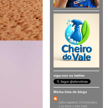
siga-nos no twitter
Minha lista de blogs
.
Julho registrou 19 homicídios
e se torna o mês mais