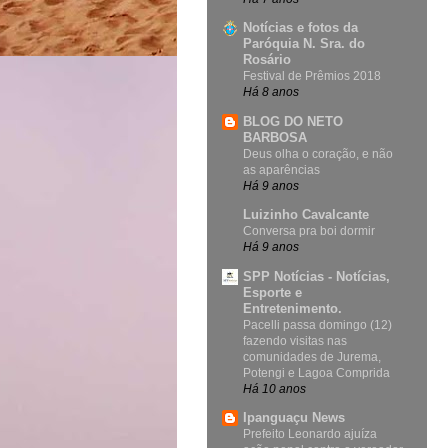
Notícias e fotos da
Paróquia N. Sra. do
Rosário
Festival de Prêmios 2018
Há 8 anos
BLOG DO NETO
BARBOSA
Deus olha o coração, e não
as aparências
Há 9 anos
Luizinho Cavalcante
Conversa pra boi dormir
Há 9 anos
SPP Notícias - Notícias,
Esporte e
Entretenimento.
Pacelli passa domingo (12)
fazendo visitas nas
comunidades de Jurema,
Potengi e Lagoa Comprida
Há 10 anos
Ipanguaçu News
Prefeito Leonardo ajuíza