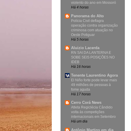
violento do ano em Mossoró
Há 4 horas
Panorama do Alto
Polícia Civil deflagra
operação contra organização
criminosa com atuação no
Oeste Potiguar
Há 5 horas
Aluizio Lacerda
RN SAI DA LANTERNA E
SOBE SEIS POSIÇÕES NO
IDEB
Há 16 horas
Tenente Laurentino Agora
El Niño forte pode levar mais
49 milhões de pessoas à
fome aguda
Há 17 horas
Cerro Corá News
Atleta Regiclécia Cândido
volta às competições
internacionais em Setembro
Há um dia
Antônio Martins em dia