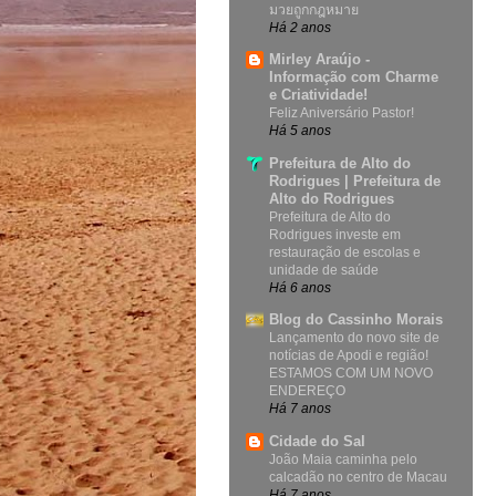
มวยถูกกฎหมาย
Há 2 anos
Mirley Araújo -
Informação com Charme
e Criatividade!
Feliz Aniversário Pastor!
Há 5 anos
Prefeitura de Alto do
Rodrigues | Prefeitura de
Alto do Rodrigues
Prefeitura de Alto do
Rodrigues investe em
restauração de escolas e
unidade de saúde
Há 6 anos
Blog do Cassinho Morais
Lançamento do novo site de
notícias de Apodi e região!
ESTAMOS COM UM NOVO
ENDEREÇO
Há 7 anos
Cidade do Sal
João Maia caminha pelo
calcadão no centro de Macau
Há 7 anos