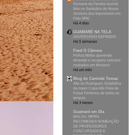
Romaria da Família reunirá
fiéis no Santuário de Nossa
Senhora dos Impossíveis em
Patu (RN)
Há 4 dias
GUAMARÉ NA TELA
ADVERSÁRIO DEFINIDO!
Há 5 semanas
Feed O Câmera
Polícia Militar apreende
dinamite e recupera veículos
roubados em Mossoró
Há um mês
Blog do Caninde Tomaz
Alto do Rodrigues: Estatística
da maior Copa Alto Folia de
Futsal Feminino de todos os
tempos
Há 3 meses
Guamaré em Dia
MACAU: MPRN
RECOMENDA NOMEAÇÃO
DE PROFESSORES
CONCURSADOS E