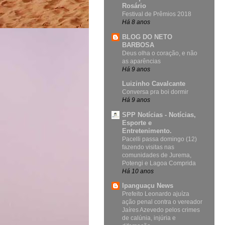
Rosário
Festival de Prêmios 2018
Há 8 anos
BLOG DO NETO
BARBOSA
Deus olha o coração, e não
as aparências
Há 9 anos
Luizinho Cavalcante
Conversa pra boi dormir
Há 9 anos
SPP Notícias - Notícias,
Esporte e
Entretenimento.
Pacelli passa domingo (12)
fazendo visitas nas
comunidades de Jurema,
Potengi e Lagoa Comprida
Há 10 anos
Ipanguaçu News
Prefeito Leonardo ajuíza
ação penal contra o vereador
Jaíres Azevedo pelos crimes
de calúnia, injúria e