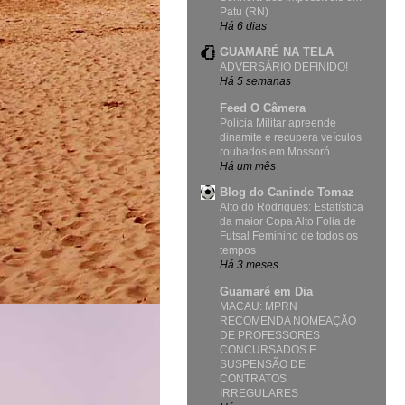
Patu (RN)
Há 6 dias
GUAMARÉ NA TELA
ADVERSÁRIO DEFINIDO!
Há 5 semanas
Feed O Câmera
Polícia Militar apreende
dinamite e recupera veículos
roubados em Mossoró
Há um mês
Blog do Caninde Tomaz
Alto do Rodrigues: Estatística
da maior Copa Alto Folia de
Futsal Feminino de todos os
tempos
Há 3 meses
Guamaré em Dia
MACAU: MPRN
RECOMENDA NOMEAÇÃO
DE PROFESSORES
CONCURSADOS E
SUSPENSÃO DE
CONTRATOS
IRREGULARES