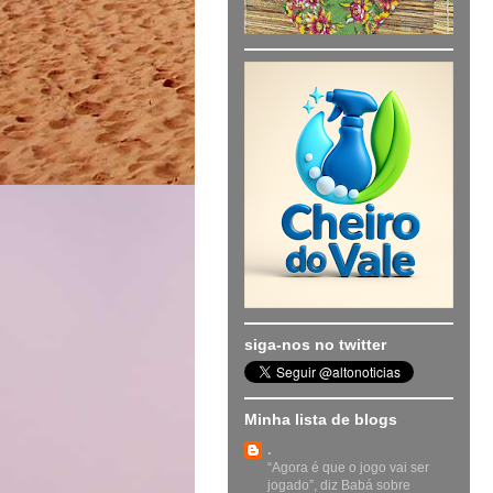
siga-nos no twitter
Minha lista de blogs
.
“Agora é que o jogo vai ser
jogado”, diz Babá sobre