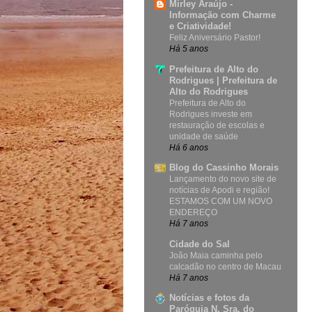
Mirley Araújo -
Informação com Charme
e Criatividade!
Feliz Aniversário Pastor!
Há 5 anos
Prefeitura de Alto do
Rodrigues | Prefeitura de
Alto do Rodrigues
Prefeitura de Alto do
Rodrigues investe em
restauração de escolas e
unidade de saúde
Há 6 anos
Blog do Cassinho Morais
Lançamento do novo site de
notícias de Apodi e região!
ESTAMOS COM UM NOVO
ENDEREÇO
Há 7 anos
Cidade do Sal
João Maia caminha pelo
calcadão no centro de Macau
Há 7 anos
Notícias e fotos da
Paróquia N. Sra. do