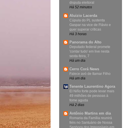
disputa eleitoral
Há 52 minutos
Aluizio Lacerda
Cúpula do PL sustenta
Gaspar na vice de Flávio e
quer superar críticas
Há 3 horas
Panorama do Alto
Deputado federal promete
'contar tudo' em live nesta
sexta-feira, 7
Há um dia
Cerro Corá News
Falece avó de Itamar Filho
Há um dia
Tenente Laurentino Agora
El Niño forte pode levar mais
49 milhões de pessoas à
fome aguda
Há 2 dias
Antônio Martins em dia
Romaria da Família reunirá
fiéis no Santuário de Nossa
Senhora dos Impossíveis em