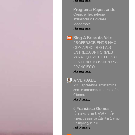
Há um ano
Programa Registrando
Como a Tecnologia
Influencia o Folclore
Moderno?
Há um ano
Blog A Brisa do Vale
PROFESSOR ENDRINHO
COM APOIO DOS PAIS
ENTREGA UNIFORMES
PARA EQUIPE DE FUTSAL
FEMININO NO BAIRRO SÃO
FRANCISCO
Há um ano
A VERDADE
PRF apreende anfetamina
com caminhoneiro em João
Câmara
Há 2 anos
é Francisco Gomes
เว็บ แทง มวย UFABET เว็บ
แทงมวยออนไลน์อันดับ 1 แทง
มวยถูกกฎหมาย
Há 2 anos