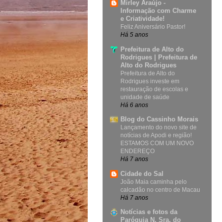
Mirley Araújo -
Informação com Charme
e Criatividade!
Feliz Aniversário Pastor!
Há 5 anos
Prefeitura de Alto do
Rodrigues | Prefeitura de
Alto do Rodrigues
Prefeitura de Alto do
Rodrigues investe em
restauração de escolas e
unidade de saúde
Há 6 anos
Blog do Cassinho Morais
Lançamento do novo site de
notícias de Apodi e região!
ESTAMOS COM UM NOVO
ENDEREÇO
Há 7 anos
Cidade do Sal
João Maia caminha pelo
calcadão no centro de Macau
Há 7 anos
Notícias e fotos da
Paróquia N. Sra. do