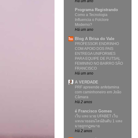
Há um ano
Programa Registrando
Como a Tecnologia
Influencia o Folclore
Moderno?
Há um ano
Blog A Brisa do Vale
PROFESSOR ENDRINHO
COM APOIO DOS PAIS
ENTREGA UNIFORMES
PARA EQUIPE DE FUTSAL
FEMININO NO BAIRRO SÃO
FRANCISCO
Há um ano
A VERDADE
PRF apreende anfetamina
com caminhoneiro em João
Câmara
Há 2 anos
é Francisco Gomes
เว็บ แทง มวย UFABET เว็บ
แทงมวยออนไลน์อันดับ 1 แทง
มวยถูกกฎหมาย
Há 2 anos