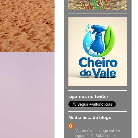
siga-nos no twitter
Minha lista de blogs
.
“Agora é que o jogo vai ser
jogado”, diz Babá sobre