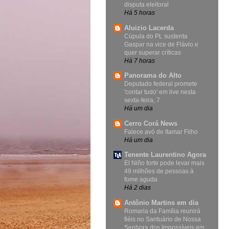
disputa eleitoral
Há 5 horas
Aluizio Lacerda
Cúpula do PL sustenta
Gaspar na vice de Flávio e
quer superar críticas
Há 7 horas
Panorama do Alto
Deputado federal promete
'contar tudo' em live nesta
sexta-feira, 7
Há um dia
Cerro Corá News
Falece avó de Itamar Filho
Há um dia
Tenente Laurentino Agora
El Niño forte pode levar mais
49 milhões de pessoas à
fome aguda
Há 2 dias
Antônio Martins em dia
Romaria da Família reunirá
fiéis no Santuário de Nossa
Senhora dos Impossíveis em