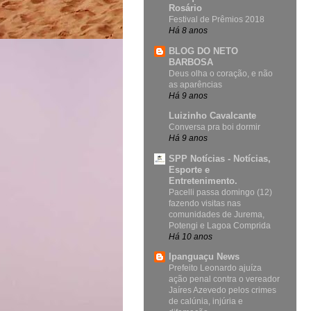
Rosário
Festival de Prêmios 2018
Há 8 anos
BLOG DO NETO
BARBOSA
Deus olha o coração, e não
as aparências
Há 9 anos
Luizinho Cavalcante
Conversa pra boi dormir
Há 9 anos
SPP Notícias - Notícias,
Esporte e
Entretenimento.
Pacelli passa domingo (12)
fazendo visitas nas
comunidades de Jurema,
Potengi e Lagoa Comprida
Há 10 anos
Ipanguaçu News
Prefeito Leonardo ajuíza
ação penal contra o vereador
Jaíres Azevedo pelos crimes
de calúnia, injúria e