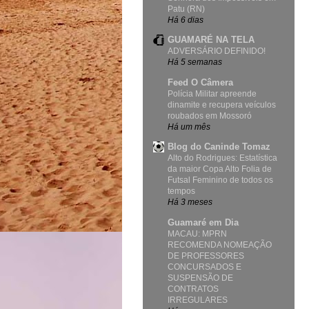
Patu (RN)
Há 6 dias
GUAMARÉ NA TELA
ADVERSÁRIO DEFINIDO!
Há 5 semanas
Feed O Câmera
Polícia Militar apreende
dinamite e recupera veículos
roubados em Mossoró
Há um mês
Blog do Caninde Tomaz
Alto do Rodrigues: Estatística
da maior Copa Alto Folia de
Futsal Feminino de todos os
tempos
Há 3 meses
Guamaré em Dia
MACAU: MPRN
RECOMENDA NOMEAÇÃO
DE PROFESSORES
CONCURSADOS E
SUSPENSÃO DE
CONTRATOS
IRREGULARES