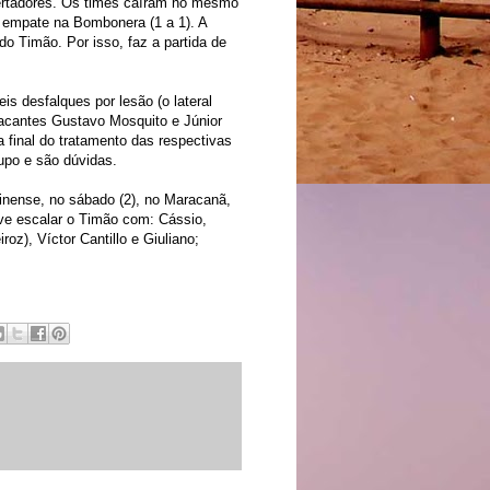
ibertadores. Os times caíram no mesmo
m empate na Bombonera (1 a 1). A
o Timão. Por isso, faz a partida de
is desfalques por lesão (o lateral
acantes Gustavo Mosquito e Júnior
 final do tratamento das respectivas
upo e são dúvidas.
minense, no sábado (2), no Maracanã,
eve escalar o Timão com: Cássio,
z), Víctor Cantillo e Giuliano;