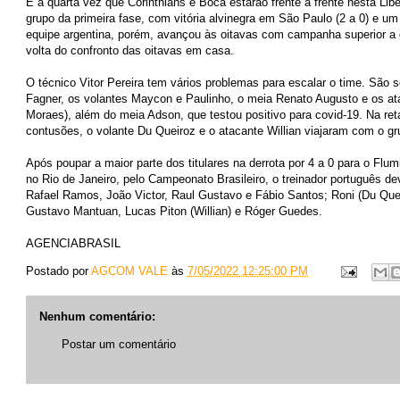
É a quarta vez que Corinthians e Boca estarão frente a frente nesta L
grupo da primeira fase, com vitória alvinegra em São Paulo (2 a 0) e u
equipe argentina, porém, avançou às oitavas com campanha superior a d
volta do confronto das oitavas em casa.
O técnico Vitor Pereira tem vários problemas para escalar o time. São se
Fagner, os volantes Maycon e Paulinho, o meia Renato Augusto e os at
Moraes), além do meia Adson, que testou positivo para covid-19. Na reta
contusões, o volante Du Queiroz e o atacante Willian viajaram com o gr
Após poupar a maior parte dos titulares na derrota por 4 a 0 para o Flu
no Rio de Janeiro, pelo Campeonato Brasileiro, o treinador português d
Rafael Ramos, João Victor, Raul Gustavo e Fábio Santos; Roni (Du Queiro
Gustavo Mantuan, Lucas Piton (Willian) e Róger Guedes.
AGENCIABRASIL
Postado por
AGCOM VALE
às
7/05/2022 12:25:00 PM
Nenhum comentário:
Postar um comentário