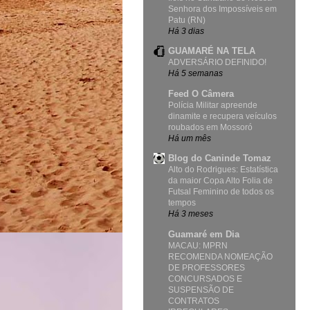
Senhora dos Impossíveis em
Patu (RN)
Há 3 dias
GUAMARÉ NA TELA
ADVERSÁRIO DEFINIDO!
Há 5 semanas
Feed O Câmera
Polícia Militar apreende
dinamite e recupera veículos
roubados em Mossoró
Há um mês
Blog do Caninde Tomaz
Alto do Rodrigues: Estatística
da maior Copa Alto Folia de
Futsal Feminino de todos os
tempos
Há 3 meses
Guamaré em Dia
MACAU: MPRN
RECOMENDA NOMEAÇÃO
DE PROFESSORES
CONCURSADOS E
SUSPENSÃO DE
CONTRATOS