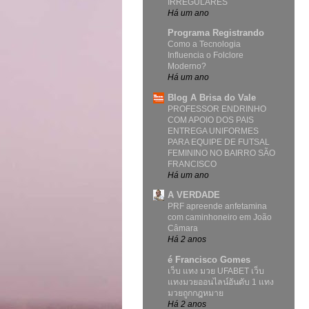
IRREGULARES
Há um ano
Programa Registrando
Como a Tecnologia
Influencia o Folclore
Moderno?
Há um ano
Blog A Brisa do Vale
PROFESSOR ENDRINHO
COM APOIO DOS PAIS
ENTREGA UNIFORMES
PARA EQUIPE DE FUTSAL
FEMININO NO BAIRRO SÃO
FRANCISCO
Há um ano
A VERDADE
PRF apreende anfetamina
com caminhoneiro em João
Câmara
Há 2 anos
é Francisco Gomes
เว็บ แทง มวย UFABET เว็บ
แทงมวยออนไลน์อันดับ 1 แทง
มวยถูกกฎหมาย
Há 2 anos