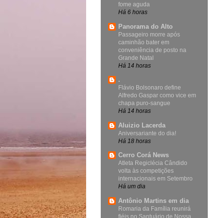
fome aguda
Há 6 horas
Panorama do Alto
Passageiro morre após
caminhão bater em
conveniência de posto na
Grande Natal
Há 14 horas
.
Flávio Bolsonaro define
Alfredo Gaspar como vice em
chapa puro-sangue
Há 14 horas
Aluizio Lacerda
Aniversariante do dia!
Há 18 horas
Cerro Corá News
Atleta Regiclécia Cândido
volta às competições
internacionais em Setembro
Há um dia
Antônio Martins em dia
Romaria da Família reunirá
fiéis no Santuário de Nossa