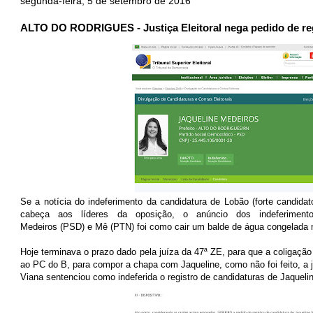
segunda-feira, 5 de setembro de 2016
ALTO DO RODRIGUES - Justiça Eleitoral nega pedido de reg
Se a notícia do indeferimento da candidatura de Lobão (forte candida
cabeça aos líderes da oposição, o anúncio dos indeferiment
Medeiros (PSD) e Mê (PTN) foi como cair um balde de água congelada n
Hoje terminava o prazo dado pela juíza da 47ª ZE, para que a coligaçã
ao PC do B, para compor a chapa com Jaqueline, como não foi feito, a 
Viana sentenciou como indeferida o registro de candidaturas de Jaquel