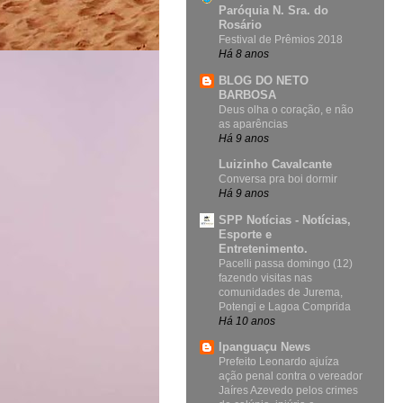
Paróquia N. Sra. do
Rosário
Festival de Prêmios 2018
Há 8 anos
BLOG DO NETO
BARBOSA
Deus olha o coração, e não
as aparências
Há 9 anos
Luizinho Cavalcante
Conversa pra boi dormir
Há 9 anos
SPP Notícias - Notícias,
Esporte e
Entretenimento.
Pacelli passa domingo (12)
fazendo visitas nas
comunidades de Jurema,
Potengi e Lagoa Comprida
Há 10 anos
Ipanguaçu News
Prefeito Leonardo ajuíza
ação penal contra o vereador
Jaíres Azevedo pelos crimes