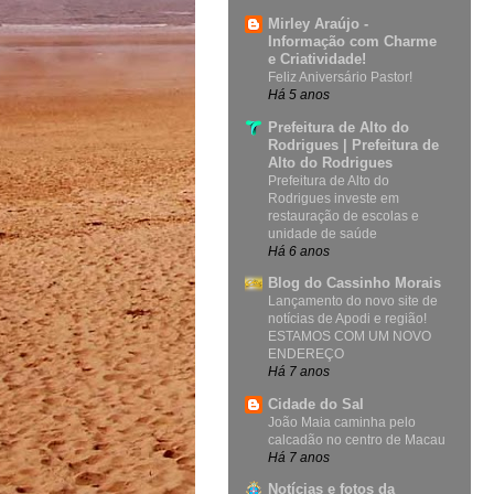
Mirley Araújo -
Informação com Charme
e Criatividade!
Feliz Aniversário Pastor!
Há 5 anos
Prefeitura de Alto do
Rodrigues | Prefeitura de
Alto do Rodrigues
Prefeitura de Alto do
Rodrigues investe em
restauração de escolas e
unidade de saúde
Há 6 anos
Blog do Cassinho Morais
Lançamento do novo site de
notícias de Apodi e região!
ESTAMOS COM UM NOVO
ENDEREÇO
Há 7 anos
Cidade do Sal
João Maia caminha pelo
calcadão no centro de Macau
Há 7 anos
Notícias e fotos da