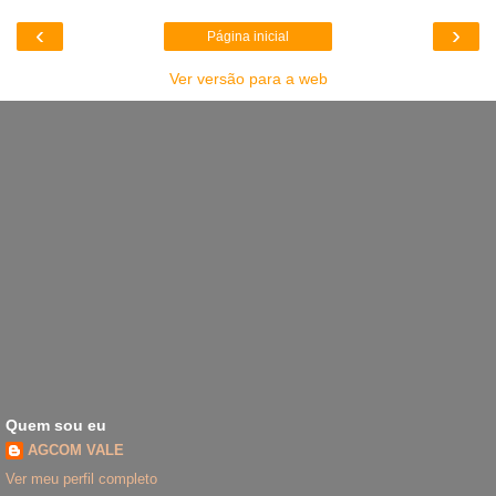
‹
›
Página inicial
Ver versão para a web
Quem sou eu
AGCOM VALE
Ver meu perfil completo