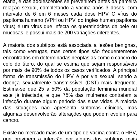
etária, é das adolescentes se prevenirem antes da primeira
relação sexual, completando a vacina após 3 doses, com
intervalo de 6 em 6 meses cada dose HPV O vírus do
papiloma humano (VPH ou HPV, do inglês human papiloma
virus) é um vírus que infecta os queratinócitos da pele ou
mucosas, e possui mais de 200 variações diferentes.
A maioria dos subtipos está associada a lesões benignas,
tais como verrugas, mas certos tipos são frequentemente
encontrados em determinadas neoplasias como o cancro do
colo do útero, do qual se estima que sejam responsáveis
por mais de 90% de todos os casos verificados. A principal
forma de transmissão do HPV é por via sexual, sendo a
doença sexualmente transmissível (DST) mais frequente.
Estima-se que 25 a 50% da população feminina mundial
este já infectada, e que 75% das mulheres contraiam a
infecção durante algum período das suas vidas. A maioria
das situações não apresenta sintomas clínicos, mas
algumas desenvolverão alterações que podem evoluir para
cancro.
Existe no mercado mais de um tipo de vacina contra o HPV,
que previnem a infecção por alguns dos subtipos mais