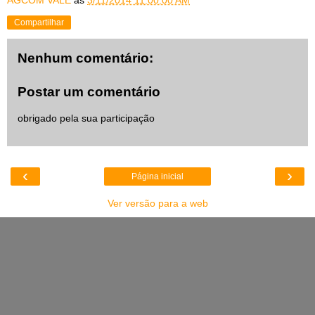
AGCOM VALE
às
3/11/2014 11:00:00 AM
Compartilhar
Nenhum comentário:
Postar um comentário
obrigado pela sua participação
‹
›
Página inicial
Ver versão para a web