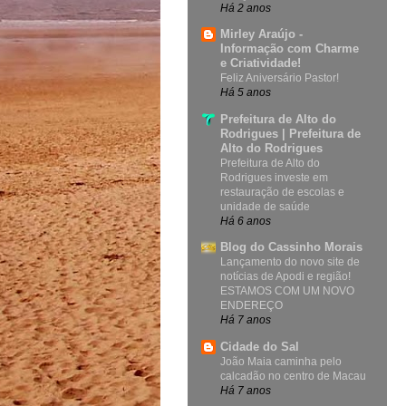
Há 2 anos
Mirley Araújo -
Informação com Charme
e Criatividade!
Feliz Aniversário Pastor!
Há 5 anos
Prefeitura de Alto do
Rodrigues | Prefeitura de
Alto do Rodrigues
Prefeitura de Alto do
Rodrigues investe em
restauração de escolas e
unidade de saúde
Há 6 anos
Blog do Cassinho Morais
Lançamento do novo site de
notícias de Apodi e região!
ESTAMOS COM UM NOVO
ENDEREÇO
Há 7 anos
Cidade do Sal
João Maia caminha pelo
calcadão no centro de Macau
Há 7 anos