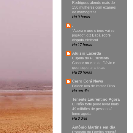
Rodrigues atende mais de
150 mulheres com exames
de mamografia
Há 9 horas
.
“Agora é que o jogo vai ser
jogado”, diz Babá sobre
disputa eleitoral
Há 17 horas
Aluizio Lacerda
Cúpula do PL sustenta
Gaspar na vice de Flávio e
quer superar críticas
Há 20 horas
Cerro Corá News
Falece avó de Itamar Filho
Há um dia
Tenente Laurentino Agora
El Niño forte pode levar mais
49 milhões de pessoas à
fome aguda
Há 3 dias
Antônio Martins em dia
Romaria da Família reunirá