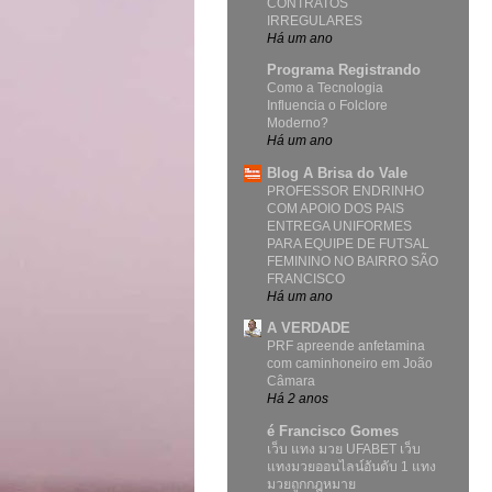
CONTRATOS
IRREGULARES
Há um ano
Programa Registrando
Como a Tecnologia
Influencia o Folclore
Moderno?
Há um ano
Blog A Brisa do Vale
PROFESSOR ENDRINHO
COM APOIO DOS PAIS
ENTREGA UNIFORMES
PARA EQUIPE DE FUTSAL
FEMININO NO BAIRRO SÃO
FRANCISCO
Há um ano
A VERDADE
PRF apreende anfetamina
com caminhoneiro em João
Câmara
Há 2 anos
é Francisco Gomes
เว็บ แทง มวย UFABET เว็บ
แทงมวยออนไลน์อันดับ 1 แทง
มวยถูกกฎหมาย