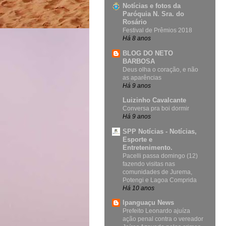
Notícias e fotos da
Paróquia N. Sra. do
Rosário
Festival de Prêmios 2018
Há 8 anos
BLOG DO NETO
BARBOSA
Deus olha o coração, e não
as aparências
Há 9 anos
Luizinho Cavalcante
Conversa pra boi dormir
Há 9 anos
SPP Notícias - Notícias,
Esporte e
Entretenimento.
Pacelli passa domingo (12)
fazendo visitas nas
comunidades de Jurema,
Potengi e Lagoa Comprida
Há 10 anos
Ipanguaçu News
Prefeito Leonardo ajuíza
ação penal contra o vereador