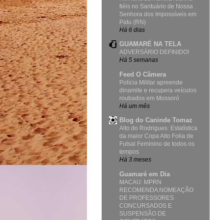
fiéis no Santuário de Nossa
Senhora dos Impossíveis em
Patu (RN)
Há 6 dias
GUAMARÉ NA TELA
ADVERSÁRIO DEFINIDO!
Há 5 semanas
Feed O Câmera
Polícia Militar apreende
dinamite e recupera veículos
roubados em Mossoró
Há um mês
Blog do Caninde Tomaz
Alto do Rodrigues: Estatística
da maior Copa Alto Folia de
Futsal Feminino de todos os
tempos
Há 3 meses
Guamaré em Dia
MACAU: MPRN
RECOMENDA NOMEAÇÃO
DE PROFESSORES
CONCURSADOS E
SUSPENSÃO DE