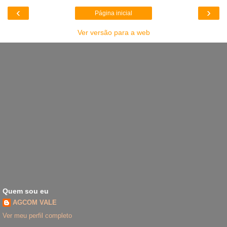
‹
›
Página inicial
Ver versão para a web
Quem sou eu
AGCOM VALE
Ver meu perfil completo