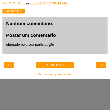
AGCOM VALE
às
3/27/2013 12:30:00 PM
Compartilhar
Nenhum comentário:
Postar um comentário
obrigado pela sua participação
‹
›
Página inicial
Ver versão para a web