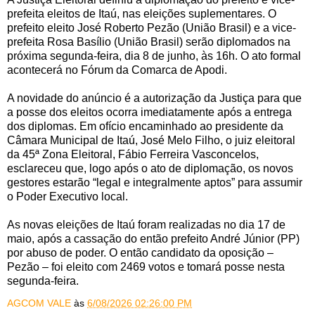
prefeita eleitos de Itaú, nas eleições suplementares. O
prefeito eleito José Roberto Pezão (União Brasil) e a vice-
prefeita Rosa Basílio (União Brasil) serão diplomados na
próxima segunda-feira, dia 8 de junho, às 16h. O ato formal
acontecerá no Fórum da Comarca de Apodi.
A novidade do anúncio é a autorização da Justiça para que
a posse dos eleitos ocorra imediatamente após a entrega
dos diplomas. Em ofício encaminhado ao presidente da
Câmara Municipal de Itaú, José Melo Filho, o juiz eleitoral
da 45ª Zona Eleitoral, Fábio Ferreira Vasconcelos,
esclareceu que, logo após o ato de diplomação, os novos
gestores estarão “legal e integralmente aptos” para assumir
o Poder Executivo local.
As novas eleições de Itaú foram realizadas no dia 17 de
maio, após a cassação do então prefeito André Júnior (PP)
por abuso de poder. O então candidato da oposição –
Pezão – foi eleito com 2469 votos e tomará posse nesta
segunda-feira.
AGCOM VALE
às
6/08/2026 02:26:00 PM