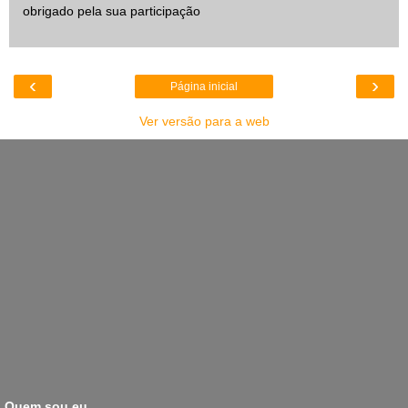
obrigado pela sua participação
‹
›
Página inicial
Ver versão para a web
Quem sou eu