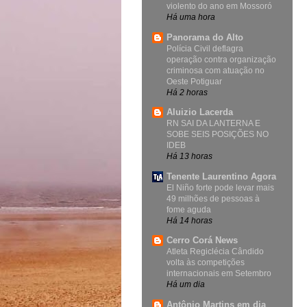
violento do ano em Mossoró
Há uma hora
Panorama do Alto
Polícia Civil deflagra
operação contra organização
criminosa com atuação no
Oeste Potiguar
Há 2 horas
Aluizio Lacerda
RN SAI DA LANTERNA E
SOBE SEIS POSIÇÕES NO
IDEB
Há 13 horas
Tenente Laurentino Agora
El Niño forte pode levar mais
49 milhões de pessoas à
fome aguda
Há 14 horas
Cerro Corá News
Atleta Regiclécia Cândido
volta às competições
internacionais em Setembro
Há um dia
Antônio Martins em dia