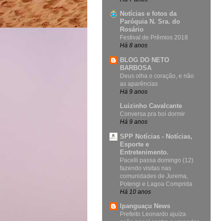
Notícias e fotos da
Paróquia N. Sra. do
Rosário
Festival de Prêmios 2018
Há 8 anos
BLOG DO NETO
BARBOSA
Deus olha o coração, e não
as aparências
Há 9 anos
Luizinho Cavalcante
Conversa pra boi dormir
Há 9 anos
SPP Notícias - Notícias,
Esporte e
Entretenimento.
Pacelli passa domingo (12)
fazendo visitas nas
comunidades de Jurema,
Potengi e Lagoa Comprida
Há 10 anos
Ipanguaçu News
Prefeito Leonardo ajuíza