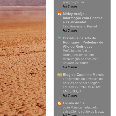
มวยถูกกฎหมาย
Há 2 anos
Mirley Araújo -
Informação com Charme
e Criatividade!
Feliz Aniversário Pastor!
Há 5 anos
Prefeitura de Alto do
Rodrigues | Prefeitura de
Alto do Rodrigues
Prefeitura de Alto do
Rodrigues investe em
restauração de escolas e
unidade de saúde
Há 6 anos
Blog do Cassinho Morais
Lançamento do novo site de
notícias de Apodi e região!
ESTAMOS COM UM NOVO
ENDEREÇO
Há 7 anos
Cidade do Sal
João Maia caminha pelo
calcadão no centro de Macau
Há 7 anos