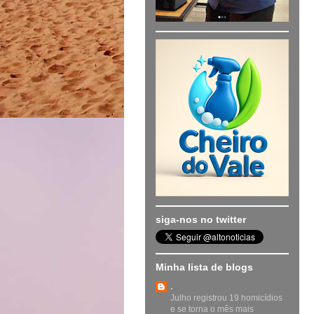
siga-nos no twitter
Minha lista de blogs
.
Julho registrou 19 homicídios
e se torna o mês mais