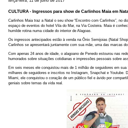
terça-feira, 11 de julho de 2017
CULTURA - Ingressos para show de Carlinhos Maia em Nata
Carlinhos Maia traz a Natal o seu show “Encontro com Carlinhos”, no dia
espaço de eventos do hotel Vila do Mar, na Via Costeira. Maia é conheci
humilde rotina numa cidade do interior de Alagoas.
Os ingressos antecipados estão à venda na Ônix Semijoias (Natal Shop
Carlinhos se apresentará juntamente com sua mãe, uma das marcas do
Com apenas 24 anos de idade, o alagoano de Penedo estourou nas rede
humorados sobre situações cotidianas e impressões pessoais sobre as
Em seis meses ele conquistou mais de 1 milhão de seguidores em sua
milhares de seguidores e inscritos no Instagram, Snapchat e Youtube. Da
Miami, ele conquistou o coração de um público fiel e ávido por compart
geniais sobre temas da vida real.