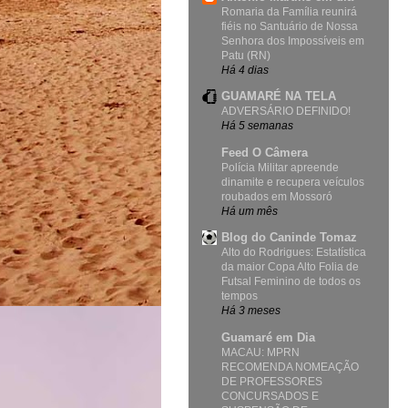
Romaria da Família reunirá
fiéis no Santuário de Nossa
Senhora dos Impossíveis em
Patu (RN)
Há 4 dias
GUAMARÉ NA TELA
ADVERSÁRIO DEFINIDO!
Há 5 semanas
Feed O Câmera
Polícia Militar apreende
dinamite e recupera veículos
roubados em Mossoró
Há um mês
Blog do Caninde Tomaz
Alto do Rodrigues: Estatística
da maior Copa Alto Folia de
Futsal Feminino de todos os
tempos
Há 3 meses
Guamaré em Dia
MACAU: MPRN
RECOMENDA NOMEAÇÃO
DE PROFESSORES
CONCURSADOS E