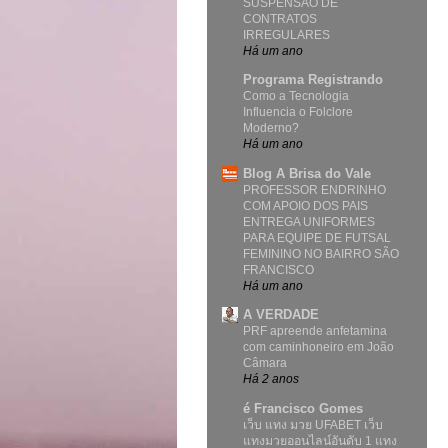
SUSPENSÃO DE
CONTRATOS
IRREGULARES
Há um ano
Programa Registrando
Como a Tecnologia
Influencia o Folclore
Moderno?
Há um ano
Blog A Brisa do Vale
PROFESSOR ENDRINHO
COM APOIO DOS PAIS
ENTREGA UNIFORMES
PARA EQUIPE DE FUTSAL
FEMININO NO BAIRRO SÃO
FRANCISCO
Há um ano
A VERDADE
PRF apreende anfetamina
com caminhoneiro em João
Câmara
Há 2 anos
é Francisco Gomes
เว็บ แทง มวย UFABET เว็บ
แทงมวยออนไลน์อันดับ 1 แทง