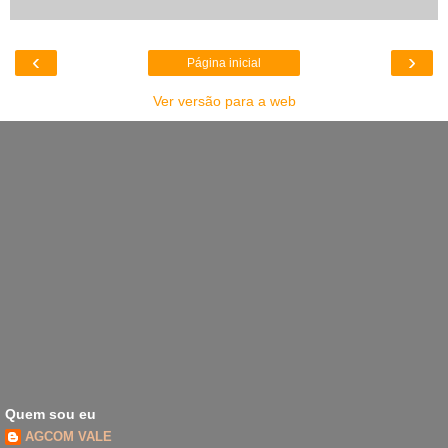
‹
›
Página inicial
Ver versão para a web
Quem sou eu
AGCOM VALE