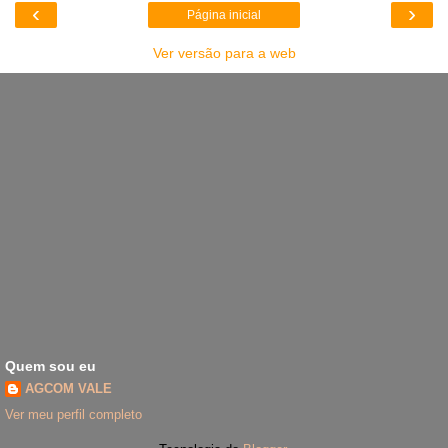
‹
›
Página inicial
Ver versão para a web
Quem sou eu
AGCOM VALE
Ver meu perfil completo