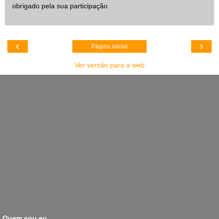
obrigado pela sua participação
‹
›
Página inicial
Ver versão para a web
Quem sou eu