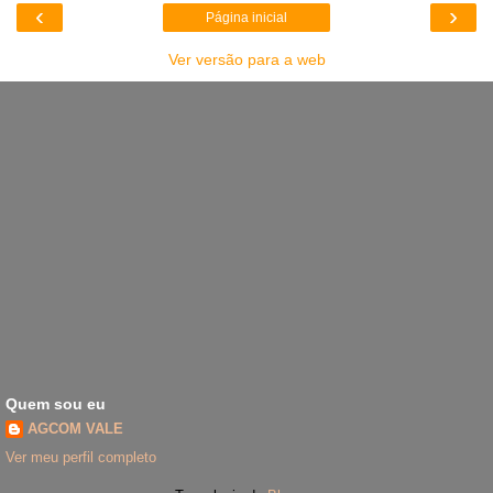
‹
›
Página inicial
Ver versão para a web
Quem sou eu
AGCOM VALE
Ver meu perfil completo