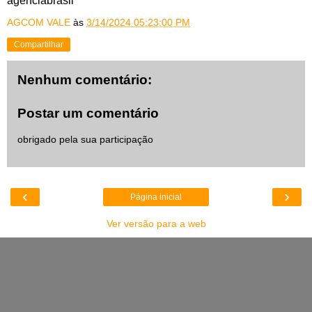
agenciabrasil
AGCOM VALE
às
3/14/2024 05:23:00 PM
Compartilhar
Nenhum comentário:
Postar um comentário
obrigado pela sua participação
‹
›
Página inicial
Ver versão para a web