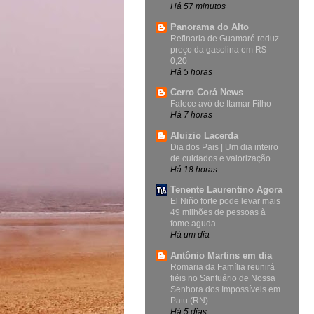
Há 57 minutos
Panorama do Alto
Refinaria de Guamaré reduz
preço da gasolina em R$
0,20
Há 5 horas
Cerro Corá News
Falece avó de Itamar Filho
Há 7 horas
Aluizio Lacerda
Dia dos Pais | Um dia inteiro
de cuidados e valorização
Há 18 horas
Tenente Laurentino Agora
El Niño forte pode levar mais
49 milhões de pessoas à
fome aguda
Há um dia
Antônio Martins em dia
Romaria da Família reunirá
fiéis no Santuário de Nossa
Senhora dos Impossíveis em
Patu (RN)
Há 5 dias