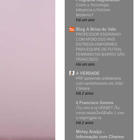
Como a Tecnologia
Influencia o Folclore
Moderno?
Há um ano
Blog A Brisa do Vale
PROFESSOR ENDRINHO
COM APOIO DOS PAIS
ENTREGA UNIFORMES
PARA EQUIPE DE FUTSAL
FEMININO NO BAIRRO SÃO
FRANCISCO
Há um ano
A VERDADE
PRF apreende anfetamina
com caminhoneiro em João
Câmara
Há 2 anos
é Francisco Gomes
เว็บ แทง มวย UFABET เว็บ
แทงมวยออนไลน์อันดับ 1 แทง
มวยถูกกฎหมาย
Há 2 anos
Mirley Araújo -
Informação com Charme