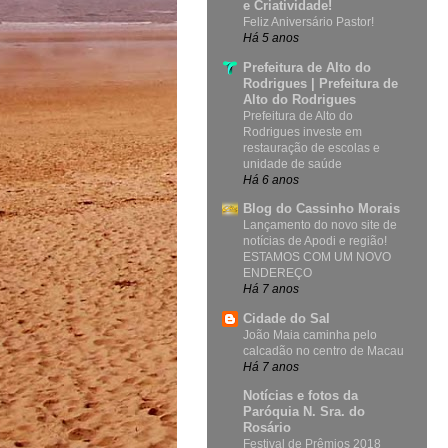
e Criatividade!
Feliz Aniversário Pastor!
Há 5 anos
Prefeitura de Alto do
Rodrigues | Prefeitura de
Alto do Rodrigues
Prefeitura de Alto do
Rodrigues investe em
restauração de escolas e
unidade de saúde
Há 6 anos
Blog do Cassinho Morais
Lançamento do novo site de
notícias de Apodi e região!
ESTAMOS COM UM NOVO
ENDEREÇO
Há 7 anos
Cidade do Sal
João Maia caminha pelo
calcadão no centro de Macau
Há 7 anos
Notícias e fotos da
Paróquia N. Sra. do
Rosário
Festival de Prêmios 2018