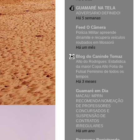
GUAMARÉ NA TELA
ADVERSÁRIO DEFINIDO!
Há 5 semanas
Feed O Câmera
Polícia Militar apreende
dinamite e recupera veículos
roubados em Mossoró
Há um mês
Blog do Caninde Tomaz
Alto do Rodrigues: Estatística
da maior Copa Alto Folia de
Futsal Feminino de todos os
tempos
Há 3 meses
Guamaré em Dia
MACAU: MPRN
RECOMENDA NOMEAÇÃO
DE PROFESSORES
CONCURSADOS E
SUSPENSÃO DE
CONTRATOS
IRREGULARES
Há um ano
Programa Registrando