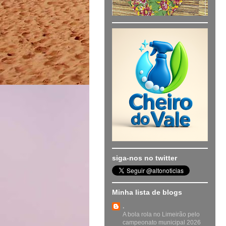
siga-nos no twitter
Minha lista de blogs
.
A bola rola no Limeirão pelo
campeonato municipal 2026