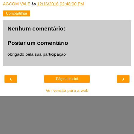
AGCOM VALE
às
12/16/2016 02:48:00 PM
Compartilhar
Nenhum comentário:
Postar um comentário
obrigado pela sua participação
‹
›
Página inicial
Ver versão para a web